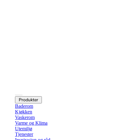
Produkter
Baderom
Kjøkken
Vaskerom
Varme og Klima
Utemiljø
Tjenester
Inspirasjon og råd