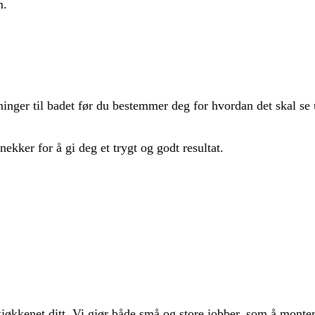
m.
sninger til badet før du bestemmer deg for hvordan det skal se 
ekker for å gi deg et trygt og godt resultat.
å kjøkkenet ditt. Vi gjør både små og store jobber, som å mont