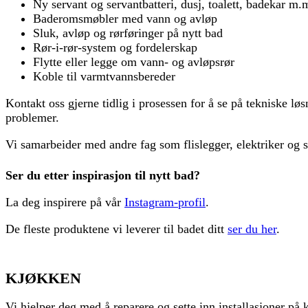
Ny servant og servantbatteri, dusj, toalett, badekar m.
Baderomsmøbler med vann og avløp
Sluk, avløp og rørføringer på nytt bad
Rør-i-rør-system og fordelerskap
Flytte eller legge om vann- og avløpsrør
Koble til varmtvannsbereder
Kontakt oss gjerne tidlig i prosessen for å se på tekniske lø
problemer.
Vi samarbeider med andre fag som flislegger, elektriker og sn
Ser du etter inspirasjon til nytt bad?
La deg inspirere på vår
Instagram-profil
.
De fleste produktene vi leverer til badet ditt
ser du her
.
KJØKKEN
Vi hjelper deg med å reparere og sette inn installasjoner p