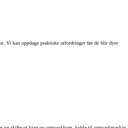
ut. Vi kan oppdage praktiske utfordringer før de blir dyre
ere og skifte ut kran og oppvaskkum, koble til oppvaskmaskin