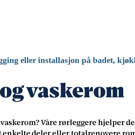
ging eller installasjon på badet, kjø
 og vaskerom
vaskerom? Våre rørleggere hjelper deg
ut enkelte deler eller totalrenovere rom