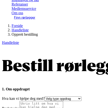
Referanser
Medlemsservice
Om oss
Finn rørlegger
Forside
Handleliste
Opprett bestilling
Handleliste
Bestill rørle
1. Om oppdraget
Hva kan vi hjelpe deg med?