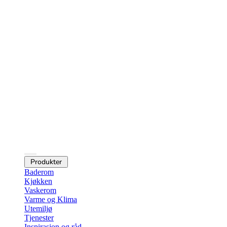
Produkter
Baderom
Kjøkken
Vaskerom
Varme og Klima
Utemiljø
Tjenester
Inspirasjon og råd